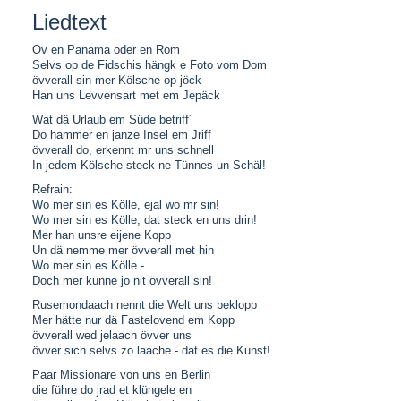
Liedtext
Ov en Panama oder en Rom
Selvs op de Fidschis hängk e Foto vom Dom
övverall sin mer Kölsche op jöck
Han uns Levvensart met em Jepäck
Wat dä Urlaub em Süde betriff´
Do hammer en janze Insel em Jriff
övverall do, erkennt mr uns schnell
In jedem Kölsche steck ne Tünnes un Schäl!
Refrain:
Wo mer sin es Kölle, ejal wo mr sin!
Wo mer sin es Kölle, dat steck en uns drin!
Mer han unsre eijene Kopp
Un dä nemme mer övverall met hin
Wo mer sin es Kölle -
Doch mer künne jo nit övverall sin!
Rusemondaach nennt die Welt uns beklopp
Mer hätte nur dä Fastelovend em Kopp
övverall wed jelaach övver uns
övver sich selvs zo laache - dat es die Kunst!
Paar Missionare von uns en Berlin
die führe do jrad et klüngele en