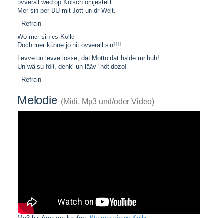
övverall wed op Kölsch ömjestellt
Mer sin per DU mit Jott un dr Welt.
- Refrain -
Wo mer sin es Kölle -
Doch mer künne jo nit övverall sin!!!!
Levve un levve losse, dat Motto dat halde mr huh!
Un wä su fölt, denk´ un lääv ´höt dozo!
- Refrain -
Melodie
(Midi, Mp3 und/oder Video)