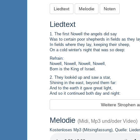
Liedtext
Melodie
Noten
Liedtext
1. The first Nowell the angels did say
Was to certain poor shepherds in fields as they la
In fields where they lay, keeping their sheep,
On a cold winter's night that was so deep:
Refrain:
Nowell, Nowell, Nowell, Nowell,
Born is the King of Israel.
2. They lookèd up and saw a star,
Shining in the east, beyond them far:
And to the earth it gave great light,
And so it continued both day and night:
Weitere Strophen 
Melodie
(Midi, Mp3 und/oder Video)
Kostenloses Mp3 (Mitsingfassung), Quelle: Lieder