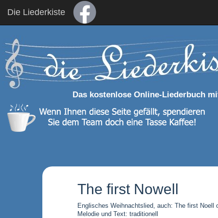
Die Liederkiste
Das kostenlose Online-Liederbuch mi
The first Nowell
Englisches Weihnachtslied, auch: The first Noell 
Melodie und Text: traditionell