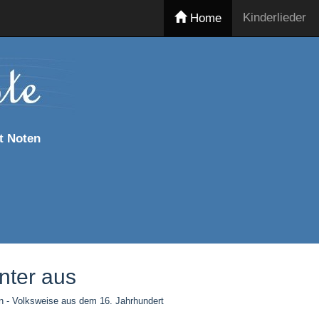
Kinderlieder
Home
t Noten
nter aus
n - Volksweise aus dem 16. Jahrhundert