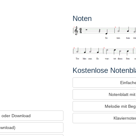
Noten
Kostenlose Notenblä
Einfache
Notenblatt mi
Melodie mit Beg
 oder Download
Klaviernoten
ownload)