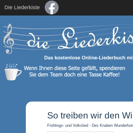
Die Liederkiste
Das kostenlose Online-Liederbuch mi
So treiben wir den Wi
Frühlings- und Volkslied - Des Knaben Wunderhor