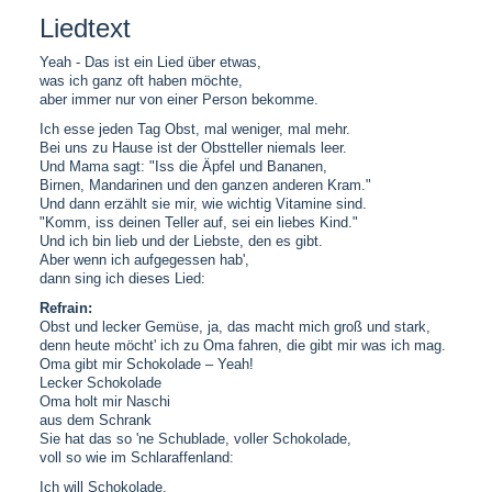
Liedtext
Yeah - Das ist ein Lied über etwas,
was ich ganz oft haben möchte,
aber immer nur von einer Person bekomme.
Ich esse jeden Tag Obst, mal weniger, mal mehr.
Bei uns zu Hause ist der Obstteller niemals leer.
Und Mama sagt: "Iss die Äpfel und Bananen,
Birnen, Mandarinen und den ganzen anderen Kram."
Und dann erzählt sie mir, wie wichtig Vitamine sind.
"Komm, iss deinen Teller auf, sei ein liebes Kind."
Und ich bin lieb und der Liebste, den es gibt.
Aber wenn ich aufgegessen hab',
dann sing ich dieses Lied:
Refrain:
Obst und lecker Gemüse, ja, das macht mich groß und stark,
denn heute möcht' ich zu Oma fahren, die gibt mir was ich mag.
Oma gibt mir Schokolade – Yeah!
Lecker Schokolade
Oma holt mir Naschi
aus dem Schrank
Sie hat das so 'ne Schublade, voller Schokolade,
voll so wie im Schlaraffenland:
Ich will Schokolade.