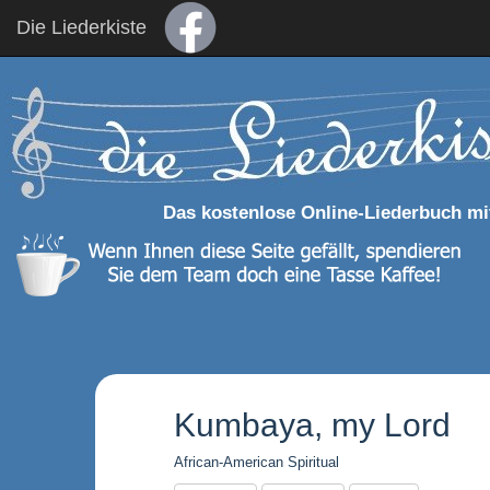
Die Liederkiste
Das kostenlose Online-Liederbuch mi
Kumbaya, my Lord
African-American Spiritual