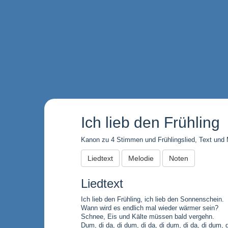
Ich lieb den Frühling
Kanon zu 4 Stimmen und Frühlingslied, Text und Me
Liedtext
Melodie
Noten
Liedtext
Ich lieb den Frühling, ich lieb den Sonnenschein.
Wann wird es endlich mal wieder wärmer sein?
Schnee, Eis und Kälte müssen bald vergehn.
Dum, di da, di dum, di da, di dum, di da, di dum, d