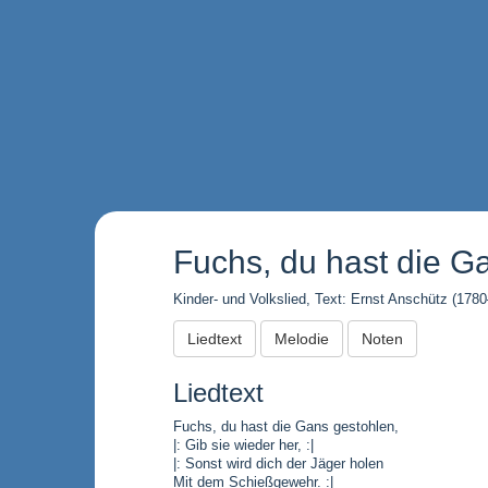
Fuchs, du hast die G
Kinder- und Volkslied, Text: Ernst Anschütz (1780–
Liedtext
Melodie
Noten
Liedtext
Fuchs, du hast die Gans gestohlen,
|: Gib sie wieder her, :|
|: Sonst wird dich der Jäger holen
Mit dem Schießgewehr. :|