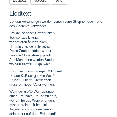
Liedtext
Melodie
Noten
Liedtext
Bei den Vertonungen werden verschiedne Strophen oder Teile
des Gedichts verwendet.
Freude, schöner Götterfunken,
Tochter aus Elysium,
wir betreten feuertrunken,
Himmlische, dein Heiligthum!
Deine Zauber binden wieder,
was die Mode streng geteilt.
Alle Menschen werden Brüder,
wo dein sanfter Flügel weilt.
Chor: Seid umschlungen Millionen!
Diesen Kuß der ganzen Welt!
Brüder – überm Sternenzelt
muss ein lieber Vater wohnen.
Wem der große Wurf gelungen,
eines Freundes Freund zu sein,
wer ein holdes Weib errungen,
mische seinen Jubel ein!
Ja, wer auch nur eine Seele
sein nennt auf dem Erdenrund!