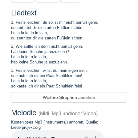
Liedtext
1. Feinsliebchen, du sollst mir nicht barfuß gehn,
du zertrittst dir die zarten Füßlein schön.
La la la la, la la la la,
du zertrittst dir die zarten Füßlein schön.
2. Wie sollte ich denn nicht barfuß gehn,
hab keine Schuhe ja anzuziehn?
La la la la, a la la la,
hab keine Schuhe ja anzuziehn.
3. Feinsliebchen, willst du mein eigen sein,
so kaufe ich dir ein Paar Schühlein fein!
La la la la, a la la la,
so kaufe ich dir ein Paar Schühlein fein!
Weitere Strophen ansehen
Melodie
(Midi, Mp3 und/oder Video)
Kostenloses Mp3 (instrumental) anhören, Quelle:
Liederprojekt.org