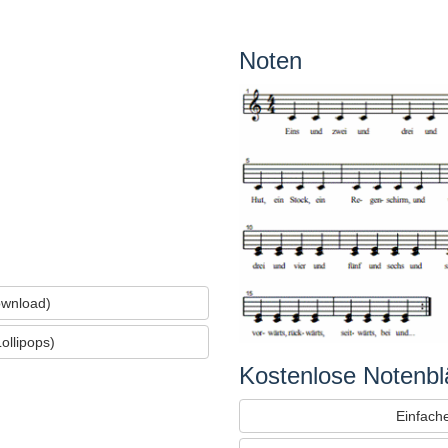
Noten
ownload)
ollipops)
Kostenlose Notenblä
Einfache