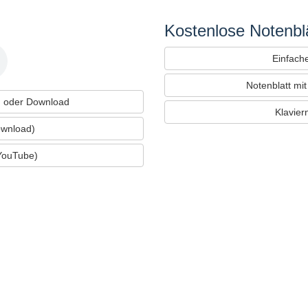
Kostenlose Notenblä
Einfache
Notenblatt mi
 oder Download
Klavier
ownload)
YouTube)