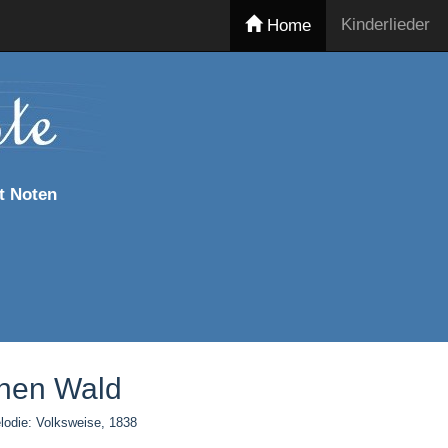
Kinderlieder
Home
t Noten
ünen Wald
elodie: Volksweise, 1838