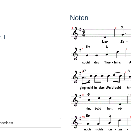
Noten
, :|
ansehen