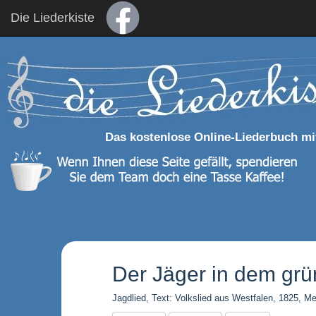
Die Liederkiste
Das kostenlose Online-Liederbuch mi
Der Jäger in dem gr
Jagdlied, Text: Volkslied aus Westfalen, 1825, M