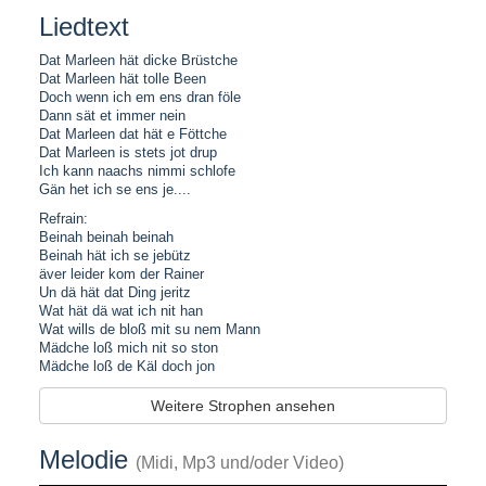
Liedtext
Dat Marleen hät dicke Brüstche
Dat Marleen hät tolle Been
Doch wenn ich em ens dran föle
Dann sät et immer nein
Dat Marleen dat hät e Föttche
Dat Marleen is stets jot drup
Ich kann naachs nimmi schlofe
Gän het ich se ens je....
Refrain:
Beinah beinah beinah
Beinah hät ich se jebütz
äver leider kom der Rainer
Un dä hät dat Ding jeritz
Wat hät dä wat ich nit han
Wat wills de bloß mit su nem Mann
Mädche loß mich nit so ston
Mädche loß de Käl doch jon
Weitere Strophen ansehen
Melodie
(Midi, Mp3 und/oder Video)