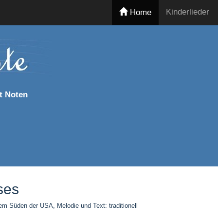
Kinderlieder
Home
t Noten
rses
em Süden der USA, Melodie und Text: traditionell