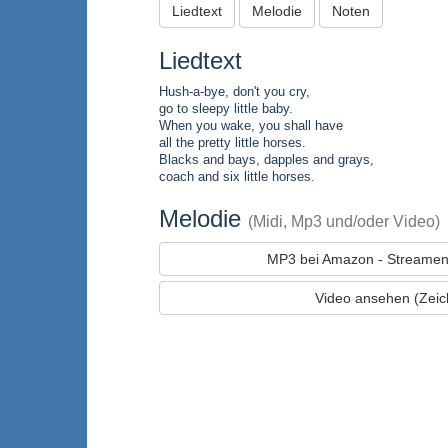
Liedtext
Melodie
Noten
Liedtext
Hush-a-bye, don't you cry,
go to sleepy little baby.
When you wake, you shall have
all the pretty little horses.
Blacks and bays, dapples and grays,
coach and six little horses.
Melodie
(Midi, Mp3 und/oder Video)
MP3 bei Amazon - Streamen
Video ansehen (Zeich