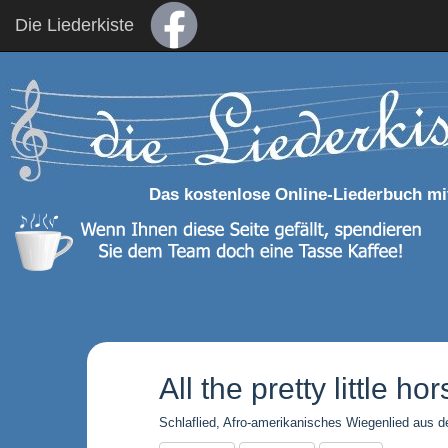
Die Liederkiste
Das kostenlose Online-Liederbuch mi
All the pretty little ho
Schlaflied, Afro-amerikanisches Wiegenlied aus d