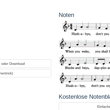
Noten
 oder Download
entrick)
Kostenlose Notenblä
Einfache