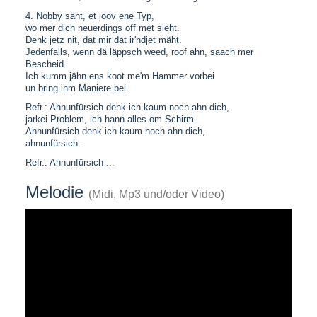
4. Nobby säht, et jööv ene Typ,
wo mer dich neuerdings off met sieht.
Denk jetz nit, dat mir dat ir'ndjet mäht.
Jedenfalls, wenn dä läppsch weed, roof ahn, saach mer
Bescheid.
Ich kumm jähn ens koot me'm Hammer vorbei
un bring ihm Maniere bei.
Refr.: Ahnunfürsich denk ich kaum noch ahn dich,
jarkei Problem, ich hann alles om Schirm.
Ahnunfürsich denk ich kaum noch ahn dich,
ahnunfürsich.
Refr.: Ahnunfürsich ...
Melodie
(Midi, Mp3 und/oder Video)