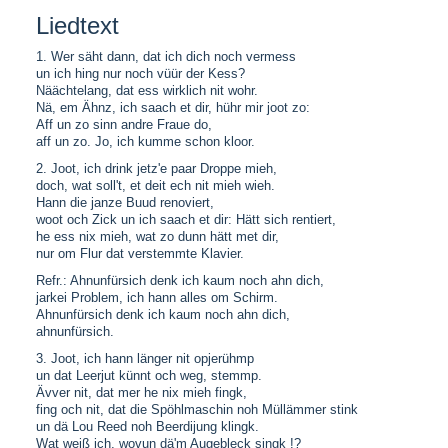
Liedtext
1. Wer säht dann, dat ich dich noch vermess
un ich hing nur noch vüür der Kess?
Näächtelang, dat ess wirklich nit wohr.
Nä, em Ähnz, ich saach et dir, hühr mir joot zo:
Aff un zo sinn andre Fraue do,
aff un zo. Jo, ich kumme schon kloor.
2. Joot, ich drink jetz'e paar Droppe mieh,
doch, wat soll't, et deit ech nit mieh wieh.
Hann die janze Buud renoviert,
woot och Zick un ich saach et dir: Hätt sich rentiert,
he ess nix mieh, wat zo dunn hätt met dir,
nur om Flur dat verstemmte Klavier.
Refr.: Ahnunfürsich denk ich kaum noch ahn dich,
jarkei Problem, ich hann alles om Schirm.
Ahnunfürsich denk ich kaum noch ahn dich,
ahnunfürsich.
3. Joot, ich hann länger nit opjerühmp
un dat Leerjut künnt och weg, stemmp.
Ävver nit, dat mer he nix mieh fingk,
fing och nit, dat die Spöhlmaschin noh Müllämmer stink
un dä Lou Reed noh Beerdijung klingk.
Wat weiß ich, wovun dä'm Augebleck singk !?