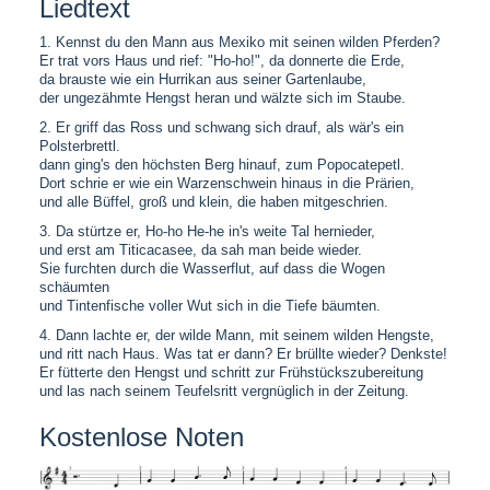
Liedtext
1. Kennst du den Mann aus Mexiko mit seinen wilden Pferden?
Er trat vors Haus und rief: "Ho-ho!", da donnerte die Erde,
da brauste wie ein Hurrikan aus seiner Gartenlaube,
der ungezähmte Hengst heran und wälzte sich im Staube.
2. Er griff das Ross und schwang sich drauf, als wär's ein
Polsterbrettl.
dann ging's den höchsten Berg hinauf, zum Popocatepetl.
Dort schrie er wie ein Warzenschwein hinaus in die Prärien,
und alle Büffel, groß und klein, die haben mitgeschrien.
3. Da stürtze er, Ho-ho He-he in's weite Tal hernieder,
und erst am Titicacasee, da sah man beide wieder.
Sie furchten durch die Wasserflut, auf dass die Wogen
schäumten
und Tintenfische voller Wut sich in die Tiefe bäumten.
4. Dann lachte er, der wilde Mann, mit seinem wilden Hengste,
und ritt nach Haus. Was tat er dann? Er brüllte wieder? Denkste!
Er fütterte den Hengst und schritt zur Frühstückszubereitung
und las nach seinem Teufelsritt vergnüglich in der Zeitung.
Kostenlose Noten