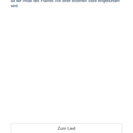
da der Inhalt des Frames von einer externen Seite eingebunden
wird.
Zum Lied