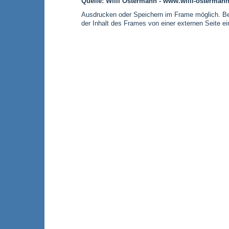
Quelle: Willi Ostermann - www.willi-osterman
Ausdrucken oder Speichern im Frame möglich. Bei
der Inhalt des Frames von einer externen Seite e