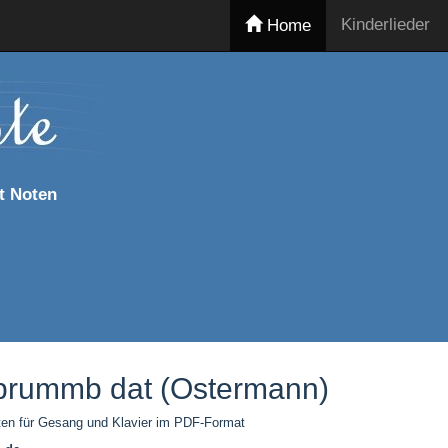
Kinderlieder
Home
t Noten
brummb dat (Ostermann)
en für Gesang und Klavier im PDF-Format