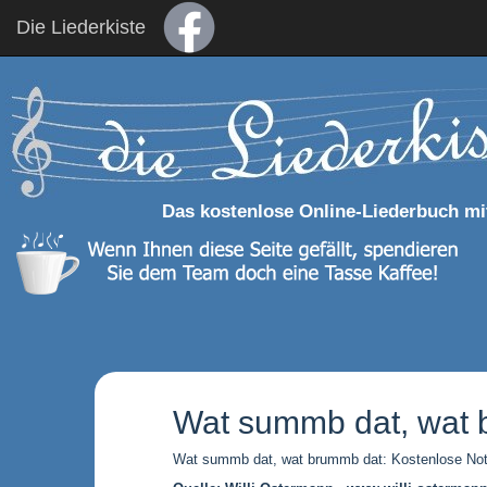
Die Liederkiste
Das kostenlose Online-Liederbuch mi
Wat summb dat, wat 
Wat summb dat, wat brummb dat: Kostenlose Not