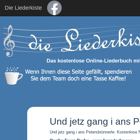
Die Liederkiste
Das kostenlose Online-Liederbuch mi
Und jetz gang i ans P
Und jetz gang i ans Petersbrünnerle: Kostenlos