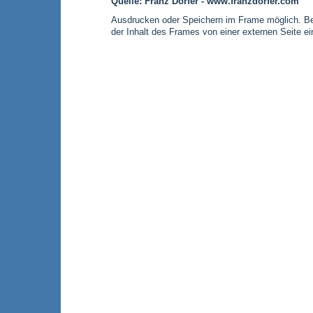
Quelle: Franz Dorfer - www.franzdorfer.com
Ausdrucken oder Speichern im Frame möglich. Bei
der Inhalt des Frames von einer externen Seite e