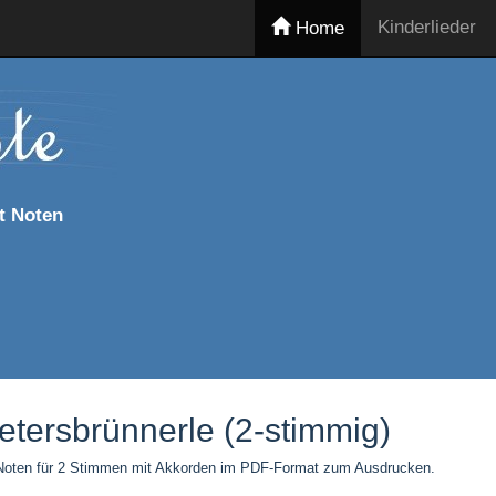
Kinderlieder
Home
t Noten
etersbrünnerle (2-stimmig)
e Noten für 2 Stimmen mit Akkorden im PDF-Format zum Ausdrucken.