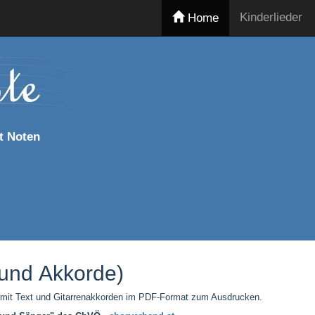
Kinderlieder
Home
t Noten
n und Akkorde)
att mit Text und Gitarrenakkorden im PDF-Format zum Ausdrucken.