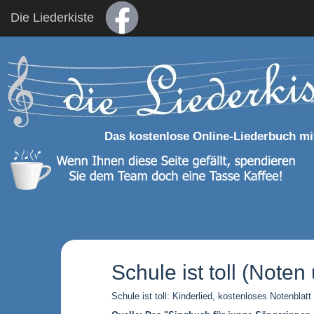
Die Liederkiste
Das kostenlose Online-Liederbuch mi
Schule ist toll (Note
Schule ist toll: Kinderlied, kostenloses Notenbl