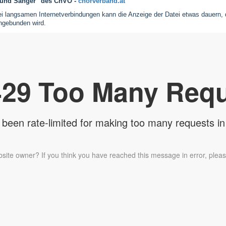
n und Sänger" des ChVÖ -
chorverband.at
 langsamen Internetverbindungen kann die Anzeige der Datei etwas dauern, 
ingebunden wird.