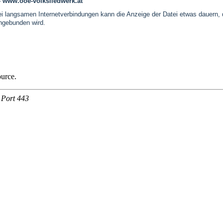
- www.ooe-volksliedwerk.at
 langsamen Internetverbindungen kann die Anzeige der Datei etwas dauern, 
ingebunden wird.