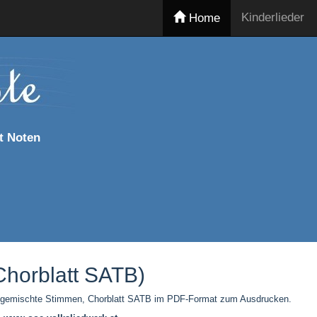
Kinderlieder
Home
t Noten
Chorblatt SATB)
 4 gemischte Stimmen, Chorblatt SATB im PDF-Format zum Ausdrucken.