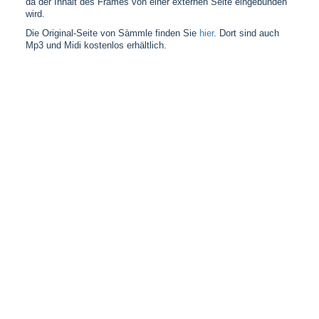
da der Inhalt des Frames von einer externen Seite eingebunden
wird.
Die Original-Seite von Sàmmle finden Sie
hier
. Dort sind auch
Mp3 und Midi kostenlos erhältlich.