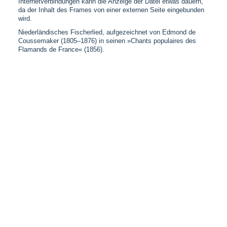
Internetverbindungen kann die Anzeige der Datei etwas dauern,
da der Inhalt des Frames von einer externen Seite eingebunden
wird.
Niederländisches Fischerlied, aufgezeichnet von Edmond de
Coussemaker (1805–1876) in seinen »Chants populaires des
Flamands de France« (1856).