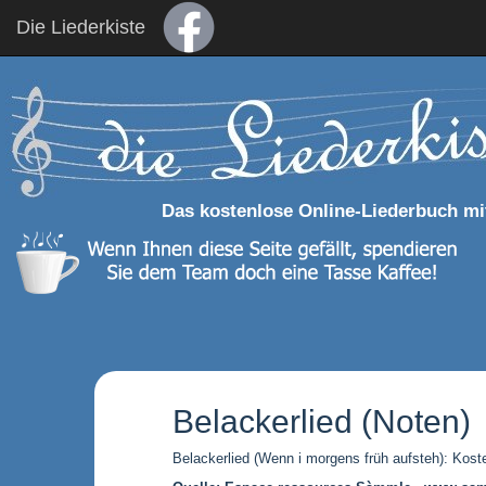
Die Liederkiste
Das kostenlose Online-Liederbuch mi
Belackerlied (Noten)
Belackerlied (Wenn i morgens früh aufsteh): Kost