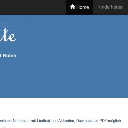
Kinderlieder
Home
t Noten
enloses Notenblatt mit Liedtext und Akkorden, Download als PDF möglich.