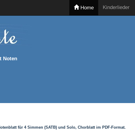
Kinderlieder
Home
t Noten
Notenblatt für 4 Simmen (SATB) und Solo, Chorblatt im PDF-Format.