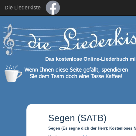
Die Liederkiste
Das kostenlose Online-Liederbuch mi
Segen (SATB)
Segen (Es segne dich der Herr): Kostenloses 