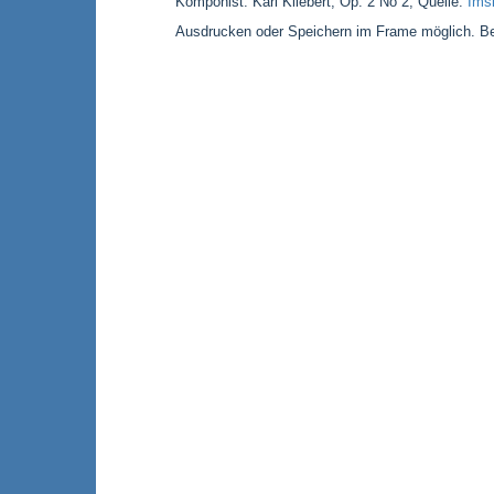
Komponist: Karl Kliebert, Op. 2 No 2; Quelle:
Imsl
Ausdrucken oder Speichern im Frame möglich. Bei