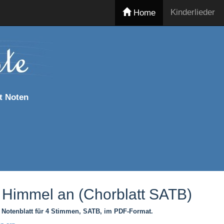
Kinderlieder
Home
t Noten
 Himmel an (Chorblatt SATB)
 Notenblatt für 4 Stimmen, SATB, im PDF-Format.