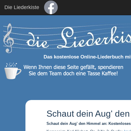
Die Liederkiste
Das kostenlose Online-Liederbuch mi
Schaut dein Aug' den
Schaut dein Aug' den Himmel an: Kostenloses