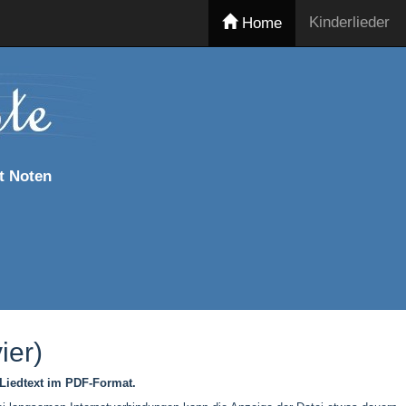
Kinderlieder
Home
t Noten
ier)
 Liedtext im PDF-Format.