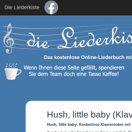
Die Liederkiste
Das kostenlose Online-Liederbuch mi
Hush, little baby (Klav
Hush, little baby: Kostenlose Klaviernoten mit