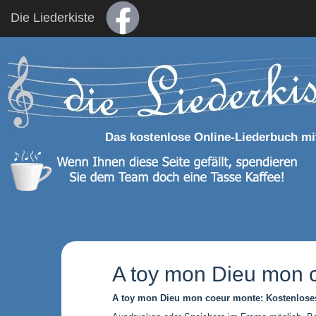
Die Liederkiste
Das kostenlose Online-Liederbuch mi
A toy mon Dieu mon 
A toy mon Dieu mon coeur monte: Kostenloses