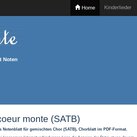
Kinderlieder
Home
t Noten
coeur monte (SATB)
 Notenblatt für gemischten Chor (SATB), Chorblatt im PDF-Format.