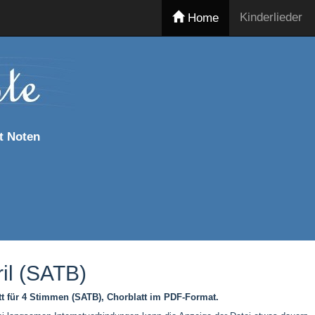
Kinderlieder
Home
t Noten
il (SATB)
tt für 4 Stimmen (SATB), Chorblatt im PDF-Format.