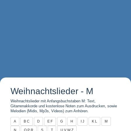
Weihnachtslieder - M
Weihnachtslieder mit Anfangsbuchstaben M: Text,
Gitarrenakkorde und kostenlose Noten zum Ausdrucken, sowie
Melodien (Midis, Mp3s, Videos) zum Anhören.
A
B C
D
E F
G
H
I J
K L
M
N
O P R
S
T
U V W Z