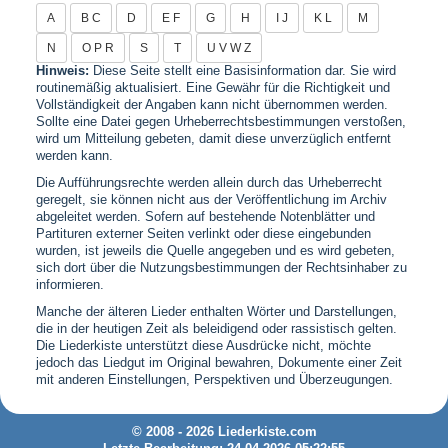
A
B C
D
E F
G
H
I J
K L
M
N
O P R
S
T
U V W Z
Hinweis:
Diese Seite stellt eine Basisinformation dar. Sie wird
routinemäßig aktualisiert. Eine Gewähr für die Richtigkeit und
Vollständigkeit der Angaben kann nicht übernommen werden.
Sollte eine Datei gegen Urheberrechtsbestimmungen verstoßen,
wird um Mitteilung gebeten, damit diese unverzüglich entfernt
werden kann.
Die Aufführungsrechte werden allein durch das Urheberrecht
geregelt, sie können nicht aus der Veröffentlichung im Archiv
abgeleitet werden. Sofern auf bestehende Notenblätter und
Partituren externer Seiten verlinkt oder diese eingebunden
wurden, ist jeweils die Quelle angegeben und es wird gebeten,
sich dort über die Nutzungsbestimmungen der Rechtsinhaber zu
informieren.
Manche der älteren Lieder enthalten Wörter und Darstellungen,
die in der heutigen Zeit als beleidigend oder rassistisch gelten.
Die Liederkiste unterstützt diese Ausdrücke nicht, möchte
jedoch das Liedgut im Original bewahren, Dokumente einer Zeit
mit anderen Einstellungen, Perspektiven und Überzeugungen.
© 2008 - 2026 Liederkiste.com