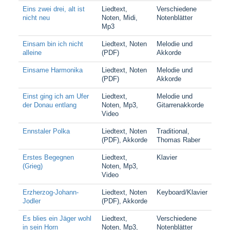
Eins zwei drei, alt ist
Liedtext,
Verschiedene
nicht neu
Noten, Midi,
Notenblätter
Mp3
Einsam bin ich nicht
Liedtext, Noten
Melodie und
alleine
(PDF)
Akkorde
Einsame Harmonika
Liedtext, Noten
Melodie und
(PDF)
Akkorde
Einst ging ich am Ufer
Liedtext,
Melodie und
der Donau entlang
Noten, Mp3,
Gitarrenakkorde
Video
Ennstaler Polka
Liedtext, Noten
Traditional,
(PDF), Akkorde
Thomas Raber
Erstes Begegnen
Liedtext,
Klavier
(Grieg)
Noten, Mp3,
Video
Erzherzog-Johann-
Liedtext, Noten
Keyboard/Klavier
Jodler
(PDF), Akkorde
Es blies ein Jäger wohl
Liedtext,
Verschiedene
in sein Horn
Noten, Mp3,
Notenblätter