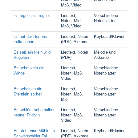
Mp3, Video
Es regnet, es regnet
Liedtext,
Verschiedene
Noten, Midi,
Notenblätter
Mp3, Video
Es reit der Herr von
Liedtext, Noten
Keyboard/Klavier
Falkenstein
(PDF), Akkorde
Es saß ein klein wild
Liedtext, Noten
Melodie und
Vögelein
(PDF)
Akkorde
Es schaukeln die
Liedtext,
Verschiedene
Winde
Noten, Mp3,
Notenblätter
Video
Es scheinen die
Liedtext,
Verschiedene
Sternlein so hell
Noten, Mp3,
Notenblätter
Midi
Es schlägt scho halber
Liedtext,
Verschiedene
neune, Fridolin
Noten, Mp3,
Notenblätter
Video
Es steht eine Mühle im
Liedtext, Noten
Keyboard/Klavier
Schwarzwälder Tal
(PDF), Akkorde