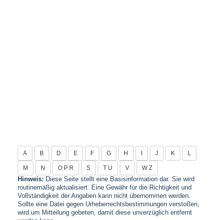
A
B
D
E
F
G
H
I
J
K
L
M
N
O P R
S
T U
V
W Z
Hinweis:
Diese Seite stellt eine Basisinformation dar. Sie wird
routinemäßig aktualisiert. Eine Gewähr für die Richtigkeit und
Vollständigkeit der Angaben kann nicht übernommen werden.
Sollte eine Datei gegen Urheberrechtsbestimmungen verstoßen,
wird um Mitteilung gebeten, damit diese unverzüglich entfernt