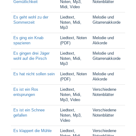
Gemütlichkeit
Noten, Mp3,
Notenblätter
Midi, Video
Es geht wohl zu der
Liedtext,
Melodie und
Sommerzeit
Noten, Midi,
Gitarrenakkorde
Mp3
Es ging ein Knab
Liedtext, Noten
Melodie und
spazieren
(PDF)
Akkorde
Es gingen drei Jäger
Liedtext,
Melodie und
wohl auf die Pirsch
Noten, Midi,
Gitarrenakkorde
Mp3
Es hat nicht sollen sein
Liedtext, Noten
Melodie und
(PDF)
Akkorde
Es ist ein Ros
Liedtext,
Verschiedene
entsprungen
Noten, Midi,
Notenblätter
Mp3, Video
Es ist ein Schnee
Liedtext,
Verschiedene
gefallen
Noten, Mp3,
Notenblätter
Video
Es klappert die Mühle
Liedtext,
Verschiedene
Noten, Midi,
Notenblätter