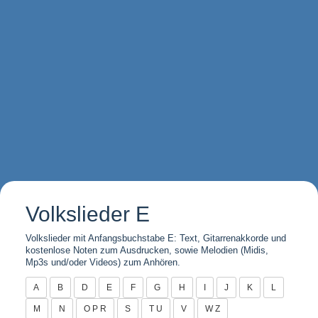
Volkslieder E
Volkslieder mit Anfangsbuchstabe E: Text, Gitarrenakkorde und
kostenlose Noten zum Ausdrucken, sowie Melodien (Midis,
Mp3s und/oder Videos) zum Anhören.
A
B
D
E
F
G
H
I
J
K
L
M
N
O P R
S
T U
V
W Z