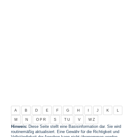
A
B
D
E
F
G
H
I
J
K
L
M
N
O P R
S
T U
V
W Z
Hinweis:
Diese Seite stellt eine Basisinformation dar. Sie wird
routinemäßig aktualisiert. Eine Gewähr für die Richtigkeit und
Vollständigkeit der Angaben kann nicht übernommen werden.