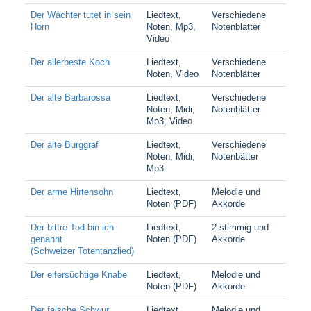
Der Wächter tutet in sein
Liedtext,
Verschiedene
Horn
Noten, Mp3,
Notenblätter
Video
Der allerbeste Koch
Liedtext,
Verschiedene
Noten, Video
Notenblätter
Der alte Barbarossa
Liedtext,
Verschiedene
Noten, Midi,
Notenblätter
Mp3, Video
Der alte Burggraf
Liedtext,
Verschiedene
Noten, Midi,
Notenbätter
Mp3
Der arme Hirtensohn
Liedtext,
Melodie und
Noten (PDF)
Akkorde
Der bittre Tod bin ich
Liedtext,
2-stimmig und
genannt
Noten (PDF)
Akkorde
(Schweizer Totentanzlied)
Der eifersüchtige Knabe
Liedtext,
Melodie und
Noten (PDF)
Akkorde
Der falsche Schwur
Liedtext,
Melodie und