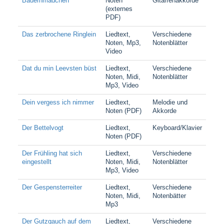
Bauernmädchen
Noten
Gitarrenakkorde
(externes
PDF)
Das zerbrochene Ringlein
Liedtext,
Verschiedene
Noten, Mp3,
Notenblätter
Video
Dat du min Leevsten büst
Liedtext,
Verschiedene
Noten, Midi,
Notenblätter
Mp3, Video
Dein vergess ich nimmer
Liedtext,
Melodie und
Noten (PDF)
Akkorde
Der Bettelvogt
Liedtext,
Keyboard/Klavier
Noten (PDF)
Der Frühling hat sich
Liedtext,
Verschiedene
eingestellt
Noten, Midi,
Notenblätter
Mp3, Video
Der Gespensterreiter
Liedtext,
Verschiedene
Noten, Midi,
Notenbätter
Mp3
Der Gutzgauch auf dem
Liedtext,
Verschiedene