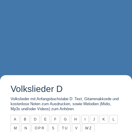
Volkslieder D
Volkslieder mit Anfangsbuchstabe D: Text, Gitarrenakkorde und
kostenlose Noten zum Ausdrucken, sowie Melodien (Midis,
Mp3s und/oder Videos) zum Anhören.
A
B
D
E
F
G
H
I
J
K
L
M
N
O P R
S
T U
V
W Z