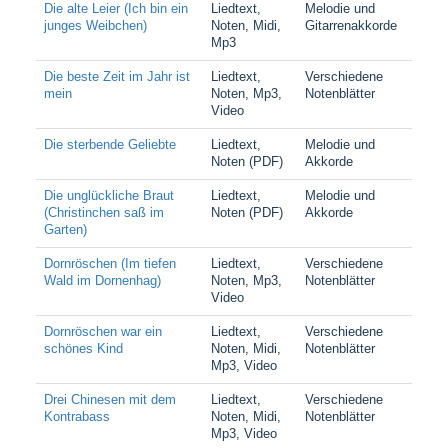
Die alte Leier (Ich bin ein
Liedtext,
Melodie und
junges Weibchen)
Noten, Midi,
Gitarrenakkorde
Mp3
Die beste Zeit im Jahr ist
Liedtext,
Verschiedene
mein
Noten, Mp3,
Notenblätter
Video
Die sterbende Geliebte
Liedtext,
Melodie und
Noten (PDF)
Akkorde
Die unglückliche Braut
Liedtext,
Melodie und
(Christinchen saß im
Noten (PDF)
Akkorde
Garten)
Dornröschen (Im tiefen
Liedtext,
Verschiedene
Wald im Dornenhag)
Noten, Mp3,
Notenblätter
Video
Dornröschen war ein
Liedtext,
Verschiedene
schönes Kind
Noten, Midi,
Notenblätter
Mp3, Video
Drei Chinesen mit dem
Liedtext,
Verschiedene
Kontrabass
Noten, Midi,
Notenblätter
Mp3, Video