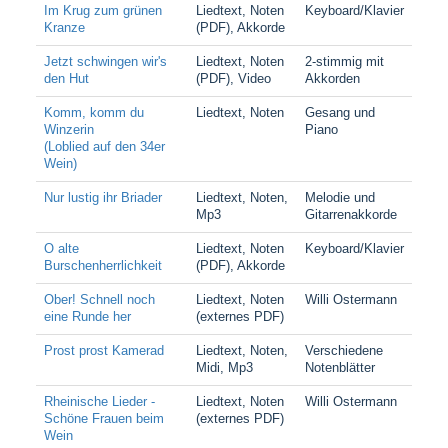
Im Krug zum grünen
Liedtext, Noten
Keyboard/Klavier
Kranze
(PDF), Akkorde
Jetzt schwingen wir's
Liedtext, Noten
2-stimmig mit
den Hut
(PDF), Video
Akkorden
Komm, komm du
Liedtext, Noten
Gesang und
Winzerin
Piano
(Loblied auf den 34er
Wein)
Nur lustig ihr Briader
Liedtext, Noten,
Melodie und
Mp3
Gitarrenakkorde
O alte
Liedtext, Noten
Keyboard/Klavier
Burschenherrlichkeit
(PDF), Akkorde
Ober! Schnell noch
Liedtext, Noten
Willi Ostermann
eine Runde her
(externes PDF)
Prost prost Kamerad
Liedtext, Noten,
Verschiedene
Midi, Mp3
Notenblätter
Rheinische Lieder -
Liedtext, Noten
Willi Ostermann
Schöne Frauen beim
(externes PDF)
Wein