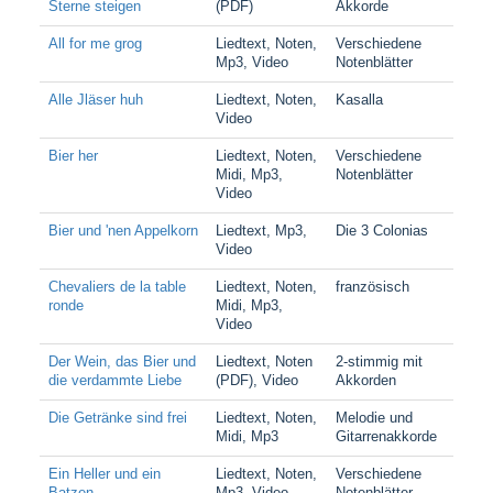
Sterne steigen
(PDF)
Akkorde
All for me grog
Liedtext, Noten,
Verschiedene
Mp3, Video
Notenblätter
Alle Jläser huh
Liedtext, Noten,
Kasalla
Video
Bier her
Liedtext, Noten,
Verschiedene
Midi, Mp3,
Notenblätter
Video
Bier und 'nen Appelkorn
Liedtext, Mp3,
Die 3 Colonias
Video
Chevaliers de la table
Liedtext, Noten,
französisch
ronde
Midi, Mp3,
Video
Der Wein, das Bier und
Liedtext, Noten
2-stimmig mit
die verdammte Liebe
(PDF), Video
Akkorden
Die Getränke sind frei
Liedtext, Noten,
Melodie und
Midi, Mp3
Gitarrenakkorde
Ein Heller und ein
Liedtext, Noten,
Verschiedene
Batzen
Mp3, Video
Notenblätter