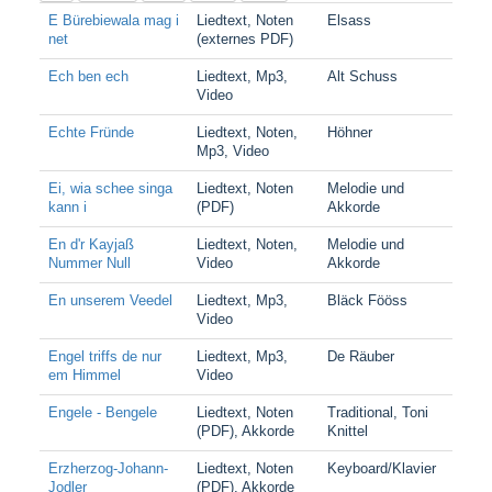
E Bürebiewala mag i
Liedtext, Noten
Elsass
net
(externes PDF)
Ech ben ech
Liedtext, Mp3,
Alt Schuss
Video
Echte Fründe
Liedtext, Noten,
Höhner
Mp3, Video
Ei, wia schee singa
Liedtext, Noten
Melodie und
kann i
(PDF)
Akkorde
En d'r Kayjaß
Liedtext, Noten,
Melodie und
Nummer Null
Video
Akkorde
En unserem Veedel
Liedtext, Mp3,
Bläck Fööss
Video
Engel triffs de nur
Liedtext, Mp3,
De Räuber
em Himmel
Video
Engele - Bengele
Liedtext, Noten
Traditional, Toni
(PDF), Akkorde
Knittel
Erzherzog-Johann-
Liedtext, Noten
Keyboard/Klavier
Jodler
(PDF), Akkorde