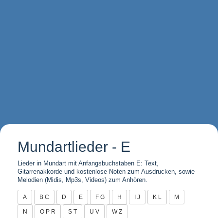
Mundartlieder - E
Lieder in Mundart mit Anfangsbuchstaben E: Text,
Gitarrenakkorde und kostenlose Noten zum Ausdrucken, sowie
Melodien (Midis, Mp3s, Videos) zum Anhören.
A
B C
D
E
F G
H
I J
K L
M
N
O P R
S T
U V
W Z