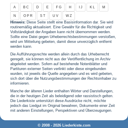
A
B C
D
E
F G
H
I J
K L
M
N
O P R
S T
U V
W Z
Hinweis:
Diese Seite stellt eine Basisinformation dar. Sie wird
routinemäßig aktualisiert. Eine Gewähr für die Richtigkeit und
Vollständigkeit der Angaben kann nicht übernommen werden.
Sollte eine Datei gegen Urheberrechtsbestimmungen verstoßen,
wird um Mitteilung gebeten, damit diese unverzüglich entfernt
werden kann.
Die Aufführungsrechte werden allein durch das Urheberrecht
geregelt, sie können nicht aus der Veröffentlichung im Archiv
abgeleitet werden. Sofern auf bestehende Notenblätter und
Partituren externer Seiten verlinkt oder diese eingebunden
wurden, ist jeweils die Quelle angegeben und es wird gebeten,
sich dort über die Nutzungsbestimmungen der Rechtsinhaber zu
informieren.
Manche der älteren Lieder enthalten Wörter und Darstellungen,
die in der heutigen Zeit als beleidigend oder rassistisch gelten.
Die Liederkiste unterstützt diese Ausdrücke nicht, möchte
jedoch das Liedgut im Original bewahren, Dokumente einer Zeit
mit anderen Einstellungen, Perspektiven und Überzeugungen.
© 2008 - 2026 Liederkiste.com