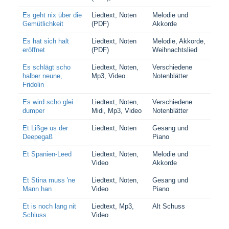
Es geht nix über die
Liedtext, Noten
Melodie und
Gemütlichkeit
(PDF)
Akkorde
Es hat sich halt
Liedtext, Noten
Melodie, Akkorde,
eröffnet
(PDF)
Weihnachtslied
Es schlägt scho
Liedtext, Noten,
Verschiedene
halber neune,
Mp3, Video
Notenblätter
Fridolin
Es wird scho glei
Liedtext, Noten,
Verschiedene
dumper
Midi, Mp3, Video
Notenblätter
Et Lißge us der
Liedtext, Noten
Gesang und
Deepegaß
Piano
Et Spanien-Leed
Liedtext, Noten,
Melodie und
Video
Akkorde
Et Stina muss 'ne
Liedtext, Noten,
Gesang und
Mann han
Video
Piano
Et is noch lang nit
Liedtext, Mp3,
Alt Schuss
Schluss
Video