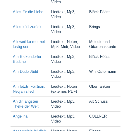
Video
Alles für die Liebe
Liedtext, Mp3,
Bläck Fööss
Video
Alles kütt zurück
Liedtext, Mp3,
Brings
Video
Alleweil ka mer net
Liedtext, Noten,
Melodie und
lustig sei
Mp3, Midi, Video
Gitarrenakkorde
Am Bickendorfer
Liedtext, Mp3,
Bläck Fööss
Büdche
Video
Am Dude Jüdd
Liedtext, Mp3,
Willi Ostermann
Video
Am letztn Föißnan,
Liedtext, Noten
Oberfranken
Neujahrslied
(externes PDF)
An d'r längsten
Liedtext, Mp3,
Alt Schuss
Theke der Welt
Video
Angelina
Liedtext, Mp3,
CÖLLNER
Video