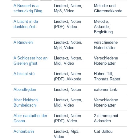
A Busserl is a
Liedtext, Noten,
Melodie und
schnuckrig Ding
Mp3, Video
Gitarrenakkorde
A Liacht in da
Liedtext, Noten
Melodie,
dunklen Zeit
(PDF), Video
Akkorde,
Begleitung
A Rindvieh
Liedtext, Noten,
verschiedene
Mp3, Video
Notenblätter
A Schlosser hot an
Liedtext, Noten,
Verschiedene
G'sellen g'hot
Midi, Video
Notenblätter
A bissal stü
Liedtext, Noten
Hubert Till,
(PDF), Akkorde
Thomas Raber
Abendfrȩden
Liedtext, Noten
externer Link
Aber Heidschi
Liedtext, Noten,
Verschiedene
Bumbeidschi
Midi, Video
Notenblätter
Aber eantadhoi der
Liedtext, Noten
2-stimmig mit
Doana
(PDF), Video
Akkorden
Achterbahn
Liedtext, Mp3,
Cat Ballou
Video