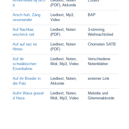
Annemeiala läj dich
Liedtext, Noten
Elsass
à
(PDF), Akkorde
Arsch huh, Zäng
Liedtext, Mp3,
BAP
ussenander
Video
Auf Nachbar,
Liedtext, Noten
3-stimmig,
erschrick net
(PDF)
Weihnachtslied
Auf auf iatz es
Liedtext, Noten
Chornoten SATB
Hirten
(PDF)
Auf de
Liedtext, Noten,
Verschiedene
schwäbischen
Midi, Mp3, Video
Notenblätter
Eisenbahne
Auf ihr Brieder in
Liedtext, Noten,
externer Link
die Palz
Akkorde
Aufm Wasa graset
Liedtext, Noten,
Melodie und
d Hasa
Midi, Mp3, Video
Giterrenakkorde