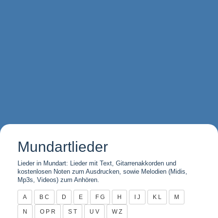
Mundartlieder
Lieder in Mundart: Lieder mit Text, Gitarrenakkorden und
kostenlosen Noten zum Ausdrucken, sowie Melodien (Midis,
Mp3s, Videos) zum Anhören.
A
B C
D
E
F G
H
I J
K L
M
N
O P R
S T
U V
W Z