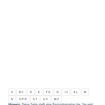
A
B C
D
E
F G
H
I J
K L
M
N
O P R
S T
U V
W Z
Hinweis:
Diese Seite stellt eine Basisinformation dar. Sie wird