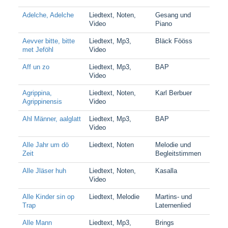
Adelche, Adelche
Liedtext, Noten,
Gesang und
Video
Piano
Aevver bitte, bitte
Liedtext, Mp3,
Bläck Fööss
met Jeföhl
Video
Aff un zo
Liedtext, Mp3,
BAP
Video
Agrippina,
Liedtext, Noten,
Karl Berbuer
Agrippinensis
Video
Ahl Männer, aalglatt
Liedtext, Mp3,
BAP
Video
Alle Jahr um dö
Liedtext, Noten
Melodie und
Zeit
Begleitstimmen
Alle Jläser huh
Liedtext, Noten,
Kasalla
Video
Alle Kinder sin op
Liedtext, Melodie
Martins- und
Trap
Laternenlied
Alle Mann
Liedtext, Mp3,
Brings