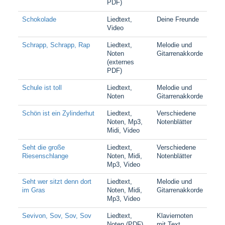
PDF)
Schokolade
Liedtext,
Deine Freunde
Video
Schrapp, Schrapp, Rap
Liedtext,
Melodie und
Noten
Gitarrenakkorde
(externes
PDF)
Schule ist toll
Liedtext,
Melodie und
Noten
Gitarrenakkorde
Schön ist ein Zylinderhut
Liedtext,
Verschiedene
Noten, Mp3,
Notenblätter
Midi, Video
Seht die große
Liedtext,
Verschiedene
Riesenschlange
Noten, Midi,
Notenblätter
Mp3, Video
Seht wer sitzt denn dort
Liedtext,
Melodie und
im Gras
Noten, Midi,
Gitarrenakkorde
Mp3, Video
Sevivon, Sov, Sov, Sov
Liedtext,
Klaviernoten
Noten (PDF)
mit Text