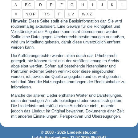
A
B C
D
E
F
G
H
I
J
K
L
M
N O P
R S
T
U V
W X Z
Hinweis:
Diese Seite stellt eine Basisinformation dar. Sie wird
routinemäßig aktualisiert. Eine Gewähr für die Richtigkeit und
Vollständigkeit der Angaben kann nicht übernommen werden.
Sollte eine Datei gegen Urheberrechtsbestimmungen verstoßen,
wird um Mitteilung gebeten, damit diese unverzüglich entfernt
werden kann.
Die Aufführungsrechte werden allein durch das Urheberrecht
geregelt, sie können nicht aus der Veröffentlichung im Archiv
abgeleitet werden. Sofern auf bestehende Notenblätter und
Partituren externer Seiten verlinkt oder diese eingebunden
wurden, ist jeweils die Quelle angegeben und es wird gebeten,
sich dort über die Nutzungsbestimmungen der Rechtsinhaber zu
informieren.
Manche der älteren Lieder enthalten Wörter und Darstellungen,
die in der heutigen Zeit als beleidigend oder rassistisch gelten.
Die Liederkiste unterstützt diese Ausdrücke nicht, möchte
jedoch das Liedgut im Original bewahren, Dokumente einer Zeit
mit anderen Einstellungen, Perspektiven und Überzeugungen.
© 2008 - 2026 Liederkiste.com
Letzte Bearbeitung: 11-07-2026 06:00:47