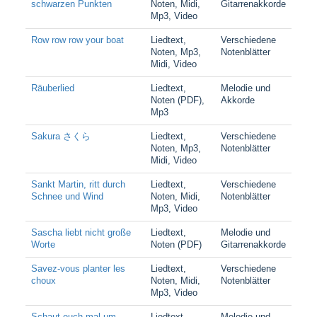
schwarzen Punkten
Noten, Midi,
Gitarrenakkorde
Mp3, Video
Row row row your boat
Liedtext,
Verschiedene
Noten, Mp3,
Notenblätter
Midi, Video
Räuberlied
Liedtext,
Melodie und
Noten (PDF),
Akkorde
Mp3
Sakura さくら
Liedtext,
Verschiedene
Noten, Mp3,
Notenblätter
Midi, Video
Sankt Martin, ritt durch
Liedtext,
Verschiedene
Schnee und Wind
Noten, Midi,
Notenblätter
Mp3, Video
Sascha liebt nicht große
Liedtext,
Melodie und
Worte
Noten (PDF)
Gitarrenakkorde
Savez-vous planter les
Liedtext,
Verschiedene
choux
Noten, Midi,
Notenblätter
Mp3, Video
Schaut euch mal um
Liedtext,
Melodie und