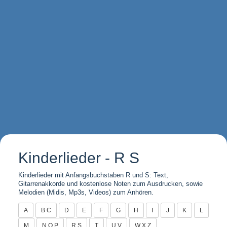
Kinderlieder - R S
Kinderlieder mit Anfangsbuchstaben R und S: Text,
Gitarrenakkorde und kostenlose Noten zum Ausdrucken, sowie
Melodien (Midis, Mp3s, Videos) zum Anhören.
A
B C
D
E
F
G
H
I
J
K
L
M
N O P
R S
T
U V
W X Z