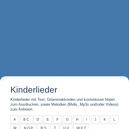
Kinderlieder
Kinderlieder mit Text, Gitarrenakkorden und kostenlosen Noten
zum Ausdrucken, sowie Melodien (Midis, Mp3s und/oder Videos)
zum Anhören.
A
B C
D
E
F
G
H
I
J
K
L
M
N O P
R S
T
U V
W X Z