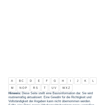
A
B C
D
E
F
G
H
I
J
K
L
M
N O P
R S
T
U V
W X Z
Hinweis:
Diese Seite stellt eine Basisinformation dar. Sie wird
routinemäßig aktualisiert. Eine Gewähr für die Richtigkeit und
Vollständigkeit der Angaben kann nicht übernommen werden.