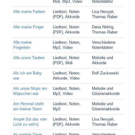
Midi, Mp3, Video
Notenblätter
Alle meine Farben
Liedtext, Noten
Lisa Nevyjel,
(PDF), Akkorde
Thomas Raber
Alle meine Finger
Liedtext, Noten
Dana Nöhrig,
(PDF), Akkorde
Thomas Raber
Alle meine
Liedtext, Noten,
Verschiedene
Fingerlein
Mp3, Video
Notenblätter
Alle unsre Tauben
Liedtext, Noten
Melodie und
(PDF), Midi
Akkorde
Als ich ein Baby
Liedtext, Noten,
Rolf Zuckowski
war
Akkorde, Video
Als unser Mops ein
Liedtext, Noten,
Melodie und
Möpschen war
Mp3, Video
Gitarrenakkorde
Am Himmel steht
Liedtext, Noten,
Melodie und
ein kleiner Stern
Mp3
Gitarrenakkorde
Ampel (Ist das rote
Liedtext, Noten
Lisa Nevyjel,
Licht zu seh'n)
(PDF), Akkorde
Thomas Raber
An meiner Ziege
Liedtext, Noten,
Verschiedene