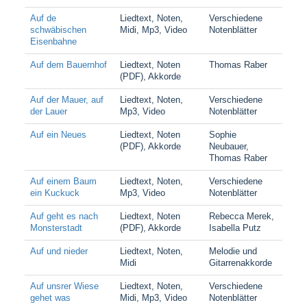
Auf de
Liedtext, Noten,
Verschiedene
schwäbischen
Midi, Mp3, Video
Notenblätter
Eisenbahne
Auf dem Bauernhof
Liedtext, Noten
Thomas Raber
(PDF), Akkorde
Auf der Mauer, auf
Liedtext, Noten,
Verschiedene
der Lauer
Mp3, Video
Notenblätter
Auf ein Neues
Liedtext, Noten
Sophie
(PDF), Akkorde
Neubauer,
Thomas Raber
Auf einem Baum
Liedtext, Noten,
Verschiedene
ein Kuckuck
Mp3, Video
Notenblätter
Auf geht es nach
Liedtext, Noten
Rebecca Merek,
Monsterstadt
(PDF), Akkorde
Isabella Putz
Auf und nieder
Liedtext, Noten,
Melodie und
Midi
Gitarrenakkorde
Auf unsrer Wiese
Liedtext, Noten,
Verschiedene
gehet was
Midi, Mp3, Video
Notenblätter