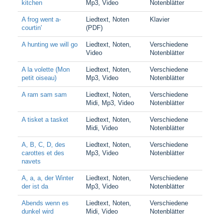
kitchen
Mp3, Video
Notenblätter
A frog went a-
Liedtext, Noten
Klavier
courtin'
(PDF)
A hunting we will go
Liedtext, Noten,
Verschiedene
Video
Notenblätter
A la volette (Mon
Liedtext, Noten,
Verschiedene
petit oiseau)
Mp3, Video
Notenblätter
A ram sam sam
Liedtext, Noten,
Verschiedene
Midi, Mp3, Video
Notenblätter
A tisket a tasket
Liedtext, Noten,
Verschiedene
Midi, Video
Notenblätter
A, B, C, D, des
Liedtext, Noten,
Verschiedene
carottes et des
Mp3, Video
Notenblätter
navets
A, a, a, der Winter
Liedtext, Noten,
Verschiedene
der ist da
Mp3, Video
Notenblätter
Abends wenn es
Liedtext, Noten,
Verschiedene
dunkel wird
Midi, Video
Notenblätter