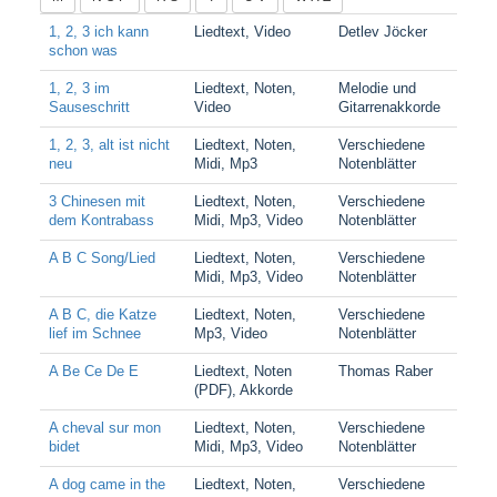
1, 2, 3 ich kann
Liedtext, Video
Detlev Jöcker
schon was
1, 2, 3 im
Liedtext, Noten,
Melodie und
Sauseschritt
Video
Gitarrenakkorde
1, 2, 3, alt ist nicht
Liedtext, Noten,
Verschiedene
neu
Midi, Mp3
Notenblätter
3 Chinesen mit
Liedtext, Noten,
Verschiedene
dem Kontrabass
Midi, Mp3, Video
Notenblätter
A B C Song/Lied
Liedtext, Noten,
Verschiedene
Midi, Mp3, Video
Notenblätter
A B C, die Katze
Liedtext, Noten,
Verschiedene
lief im Schnee
Mp3, Video
Notenblätter
A Be Ce De E
Liedtext, Noten
Thomas Raber
(PDF), Akkorde
A cheval sur mon
Liedtext, Noten,
Verschiedene
bidet
Midi, Mp3, Video
Notenblätter
A dog came in the
Liedtext, Noten,
Verschiedene