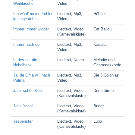
Weihbischof
Video
Ich würd' meine Fehler
Liedtext, Mp3,
Höhner
ja eingestehn
Video
Immer immer widder
Liedtext, Video
Cat Ballou
(Karnevalskiste)
Immer noch do
Liedtext, Mp3,
Kasalla
Video
Is des net die
Liedtext, Noten
Melodie und
Hobelbank
Gitarrenakkorde
Ja, de Oma will nach
Liedtext, Mp3,
Die 3 Colonias
Palma
Video
Janz schön Kölle
Liedtext, Video
Domstürmer
(Karnevalskiste)
Jeck Yeah!
Liedtext, Video
Brings
(Karnevalskiste)
Jespenster
Liedtext, Video
Lupo
(Karnevalskiste)