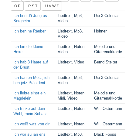
O P
R S T
U V W Z
Ich ben dä Jung us
Liedtext, Mp3,
Die 3 Colonias
Bergheim
Video
Ich ben ne Räuber
Liedtext, Mp3,
Höhner
Video
Ich bin die kleine
Liedtext, Noten,
Melodie und
Hexe
Video
Gitarrenakkorde
Ich hab 3 Haare auf
Liedtext, Video
Bernd Stelter
der Brust
Ich han en Mötz, ich
Liedtext, Mp3,
Die 3 Colonias
ben jetz Präsident
Video
Ich liebte einst ein
Liedtext, Noten,
Melodie und
Mägdelein
Midi, Video
Gitarrenakkorde
Ich trinke auf dein
Liedtext, Noten
Willi Ostermann
Wohl, mein Schatz
Ich weiß was von dir
Liedtext, Noten
Willi Ostermann
Ich wör su jän ens
Liedtext, Mp3,
Bläck Fööss