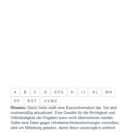
A
B
C
D
E F G
H
I J
K L
M N
O P
R S T
U V W Z
Hinweis:
Diese Seite stellt eine Basisinformation dar. Sie wird
routinemäßig aktualisiert. Eine Gewähr für die Richtigkeit und
Vollständigkeit der Angaben kann nicht übernommen werden.
Sollte eine Datei gegen Urheberrechtsbestimmungen verstoßen,
wird um Mitteilung gebeten, damit diese unverzüglich entfernt