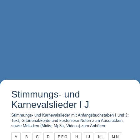
Stimmungs- und
Karnevalslieder I J
Stimmungs- und Karnevalslieder mit Anfangsbuchstaben I und J:
Text, Gitarrenakkorde und kostenlose Noten zum Ausdrucken,
sowie Melodien (Midis, Mp3s, Videos) zum Anhören.
A
B
C
D
E F G
H
I J
K L
M N