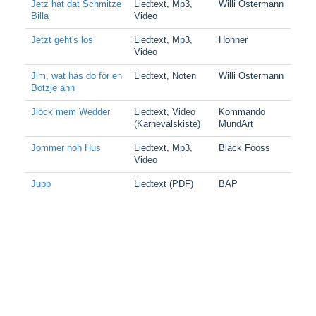
Jetz hät dat Schmitze
Liedtext, Mp3,
Willi Ostermann
Billa
Video
Jetzt geht's los
Liedtext, Mp3,
Höhner
Video
Jim, wat häs do för en
Liedtext, Noten
Willi Ostermann
Bötzje ahn
Jlöck mem Wedder
Liedtext, Video
Kommando
(Karnevalskiste)
MundArt
Jommer noh Hus
Liedtext, Mp3,
Bläck Fööss
Video
Jupp
Liedtext (PDF)
BAP