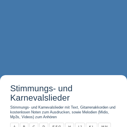
Stimmungs- und
Karnevalslieder
Stimmungs- und Karnevalslieder mit Text, Gitarrenakkorden und
kostenlosen Noten zum Ausdrucken, sowie Melodien (Midis,
Mp3s, Videos) zum Anhören
A
B
C
D
E F G
H
I J
K L
M N