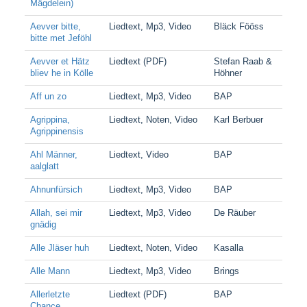
Mägdelein)
Aevver bitte,
Liedtext, Mp3, Video
Bläck Fööss
bitte met Jeföhl
Aevver et Hätz
Liedtext (PDF)
Stefan Raab &
bliev he in Kölle
Höhner
Aff un zo
Liedtext, Mp3, Video
BAP
Agrippina,
Liedtext, Noten, Video
Karl Berbuer
Agrippinensis
Ahl Männer,
Liedtext, Video
BAP
aalglatt
Ahnunfürsich
Liedtext, Mp3, Video
BAP
Allah, sei mir
Liedtext, Mp3, Video
De Räuber
gnädig
Alle Jläser huh
Liedtext, Noten, Video
Kasalla
Alle Mann
Liedtext, Mp3, Video
Brings
Allerletzte
Liedtext (PDF)
BAP
Chance