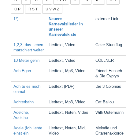
O P
R S T
U V W Z
1*)
Neuere
externer Link
Karnevalslieder in
unserer
Karnevalskiste
1,2,3, das Leben
Liedtext, Video
Geier Sturzflug
marschiert weiter
10 Meter geh'n
Liedtext, Video
CÖLLNER
Ach Egon
Liedtext, Mp3, Video
Friedel Hensch
& Die Cyprys
Ach tu es noch
Liedtext (PDF)
Die 3 Colonias
einmal
Achterbahn
Liedtext, Mp3, Video
Cat Ballou
Adelche,
Liedtext, Noten, Video
Willi Ostermann
Adelche
Adele (Ich liebte
Liedtext, Noten, Midi,
Melodie und
einst ein
Video
Gitarrenakkorde