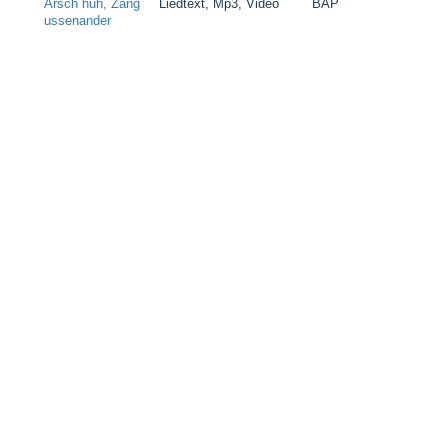
Arsch huh, Zäng
Liedtext, Mp3, Video
BAP
ussenander