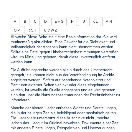
A
B
C
D
E F G
H
I J
K L
M N
O P
R S T
U V W Z
Hinweis:
Diese Seite stellt eine Basisinformation dar. Sie wird
routinemäßig aktualisiert. Eine Gewähr für die Richtigkeit und
Vollständigkeit der Angaben kann nicht übernommen werden.
Sollte eine Datei gegen Urheberrechtsbestimmungen verstoßen,
wird um Mitteilung gebeten, damit diese unverzüglich entfernt
werden kann.
Die Aufführungsrechte werden allein durch das Urheberrecht
geregelt, sie können nicht aus der Veröffentlichung im Archiv
abgeleitet werden. Sofern auf bestehende Notenblätter und
Partituren externer Seiten verlinkt oder diese eingebunden
wurden, ist jeweils die Quelle angegeben und es wird gebeten,
sich dort über die Nutzungsbestimmungen der Rechtsinhaber zu
informieren.
Manche der älteren Lieder enthalten Wörter und Darstellungen,
die in der heutigen Zeit als beleidigend oder rassistisch gelten.
Die Liederkiste unterstützt diese Ausdrücke nicht, möchte
jedoch das Liedgut im Original bewahren, Dokumente einer Zeit
mit anderen Einstellungen, Perspektiven und Überzeugungen.