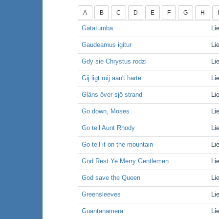
A
B
C
D
E
F
G
H
Gatatumba
Li
Gaudeamus igitur
Li
Gdy sie Chrystus rodzi
Li
Gij ligt mij aan't harte
Li
Gläns över sjö strand
Li
Go down, Moses
Li
Go tell Aunt Rhody
Li
Go tell it on the mountain
Li
God Rest Ye Merry Gentlemen
Li
God save the Queen
Li
Greensleeves
Li
Guantanamera
Li