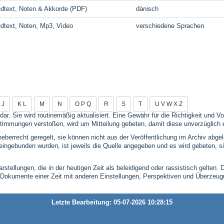
edtext, Noten & Akkorde (PDF)
dänisch
edtext, Noten, Mp3, Video
verschiedene Sprachen
I J
K L
M
N
O P Q
R
S
T
U V W X Z
 dar. Sie wird routinemäßig aktualisiert. Eine Gewähr für die Richtigkeit und
timmungen verstoßen, wird um Mitteilung gebeten, damit diese unverzüglich 
eberrecht geregelt, sie können nicht aus der Veröffentlichung im Archiv abge
se eingebunden wurden, ist jeweils die Quelle angegeben und es wird gebeten,
stellungen, die in der heutigen Zeit als beleidigend oder rassistisch gelten. 
 Dokumente einer Zeit mit anderen Einstellungen, Perspektiven und Überzeu
Letzte Bearbeitung: 05-07-2026 10:28:15