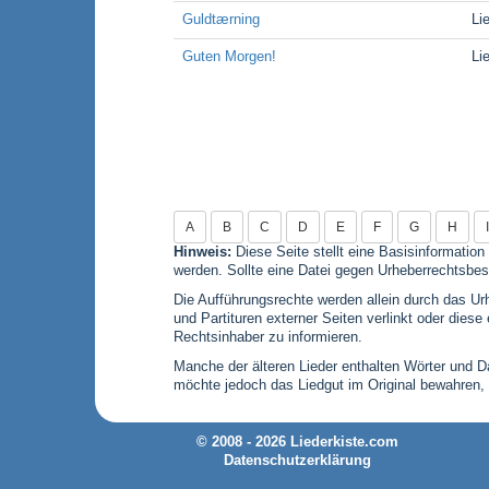
Guldtærning
Li
Guten Morgen!
Li
A
B
C
D
E
F
G
H
Hinweis:
Diese Seite stellt eine Basisinformation
werden. Sollte eine Datei gegen Urheberrechtsbes
Die Aufführungsrechte werden allein durch das Urh
und Partituren externer Seiten verlinkt oder die
Rechtsinhaber zu informieren.
Manche der älteren Lieder enthalten Wörter und Dar
möchte jedoch das Liedgut im Original bewahren,
© 2008 - 2026 Liederkiste.com
Datenschutzerklärung