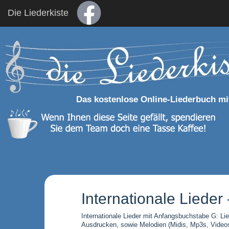
Die Liederkiste
Das kostenlose Online-Liederbuch mi
Internationale Lieder 
Internationale Lieder mit Anfangsbuchstabe G: Li
Ausdrucken, sowie Melodien (Midis, Mp3s, Video