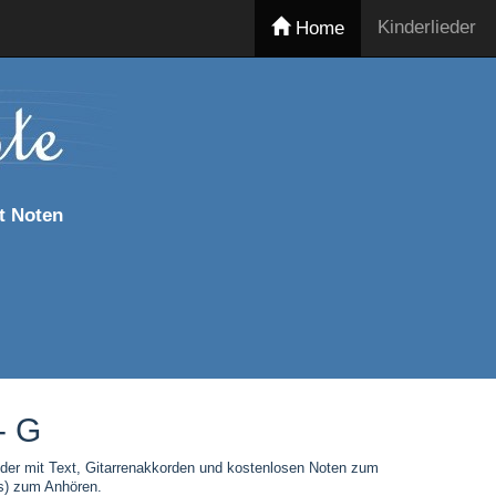
Kinderlieder
Home
t Noten
- G
eder mit Text, Gitarrenakkorden und kostenlosen Noten zum
s) zum Anhören.