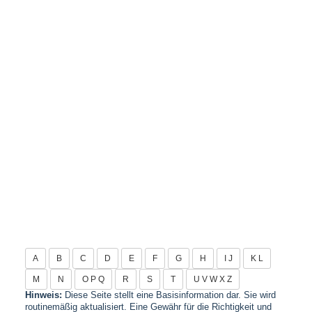
A
B
C
D
E
F
G
H
I J
K L
M
N
O P Q
R
S
T
U V W X Z
Hinweis:
Diese Seite stellt eine Basisinformation dar. Sie wird
routinemäßig aktualisiert. Eine Gewähr für die Richtigkeit und