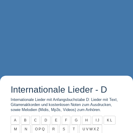
Internationale Lieder - D
Internationale Lieder mit Anfangsbuchstabe D: Lieder mit Text,
Gitarrenakkorden und kostenlosen Noten zum Ausdrucken,
sowie Melodien (Midis, Mp3s, Videos) zum Anhören.
A
B
C
D
E
F
G
H
I J
K L
M
N
O P Q
R
S
T
U V W X Z