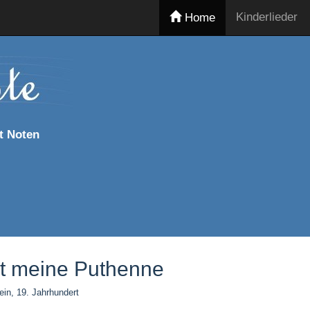
Kinderlieder
Home
t Noten
t meine Puthenne
ein, 19. Jahrhundert