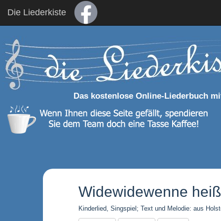
Die Liederkiste
Das kostenlose Online-Liederbuch mi
Widewidewenne heiß
Kinderlied, Singspiel; Text und Melodie: aus Holst