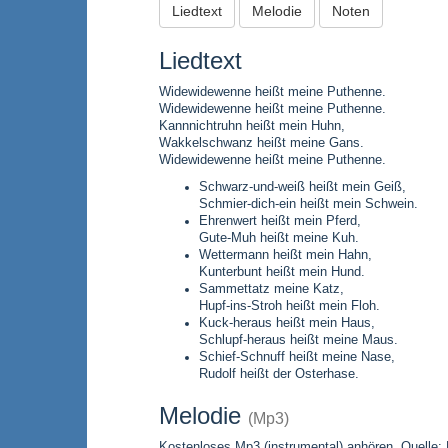
Liedtext
Melodie
Noten
Liedtext
Widewidewenne heißt meine Puthenne.
Widewidewenne heißt meine Puthenne.
Kannnichtruhn heißt mein Huhn,
Wakkelschwanz heißt meine Gans.
Widewidewenne heißt meine Puthenne.
Schwarz-und-weiß heißt mein Geiß,
Schmier-dich-ein heißt mein Schwein.
Ehrenwert heißt mein Pferd,
Gute-Muh heißt meine Kuh.
Wettermann heißt mein Hahn,
Kunterbunt heißt mein Hund.
Sammettatz meine Katz,
Hupf-ins-Stroh heißt mein Floh.
Kuck-heraus heißt mein Haus,
Schlupf-heraus heißt meine Maus.
Schief-Schnuff heißt meine Nase,
Rudolf heißt der Osterhase.
Melodie
(Mp3)
Kostenloses Mp3 (instrumental) anhören, Quelle: L