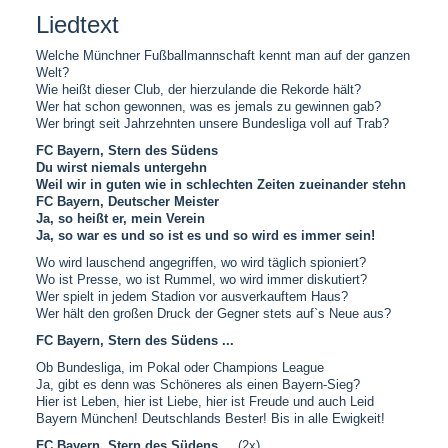
Liedtext
Welche Münchner Fußballmannschaft kennt man auf der ganzen
Welt?
Wie heißt dieser Club, der hierzulande die Rekorde hält?
Wer hat schon gewonnen, was es jemals zu gewinnen gab?
Wer bringt seit Jahrzehnten unsere Bundesliga voll auf Trab?
FC Bayern, Stern des Südens
Du wirst niemals untergehn
Weil wir in guten wie in schlechten Zeiten zueinander stehn
FC Bayern, Deutscher Meister
Ja, so heißt er, mein Verein
Ja, so war es und so ist es und so wird es immer sein!
Wo wird lauschend angegriffen, wo wird täglich spioniert?
Wo ist Presse, wo ist Rummel, wo wird immer diskutiert?
Wer spielt in jedem Stadion vor ausverkauftem Haus?
Wer hält den großen Druck der Gegner stets auf`s Neue aus?
FC Bayern, Stern des Südens ...
Ob Bundesliga, im Pokal oder Champions League
Ja, gibt es denn was Schöneres als einen Bayern-Sieg?
Hier ist Leben, hier ist Liebe, hier ist Freude und auch Leid
Bayern München! Deutschlands Bester! Bis in alle Ewigkeit!
FC Bayern, Stern des Südens ...
(2x)