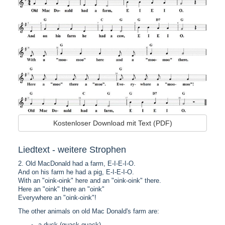
Kostenloser Download mit Text (PDF)
Liedtext - weitere Strophen
2. Old MacDonald had a farm, E-I-E-I-O.
And on his farm he had a pig, E-I-E-I-O.
With an "oink-oink" here and an "oink-oink" there.
Here an "oink" there an "oink"
Everywhere an "oink-oink"!
The other animals on old Mac Donald's farm are:
a duck (quack-quack)