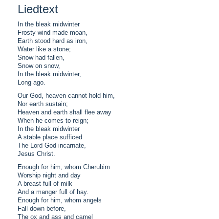
Liedtext
In the bleak midwinter
Frosty wind made moan,
Earth stood hard as iron,
Water like a stone;
Snow had fallen,
Snow on snow,
In the bleak midwinter,
Long ago.
Our God, heaven cannot hold him,
Nor earth sustain;
Heaven and earth shall flee away
When he comes to reign;
In the bleak midwinter
A stable place sufficed
The Lord God incarnate,
Jesus Christ.
Enough for him, whom Cherubim
Worship night and day
A breast full of milk
And a manger full of hay.
Enough for him, whom angels
Fall down before,
The ox and ass and camel