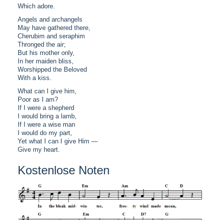
Which adore.
Angels and archangels
May have gathered there,
Cherubim and seraphim
Thronged the air;
But his mother only,
In her maiden bliss,
Worshipped the Beloved
With a kiss.
What can I give him,
Poor as I am?
If I were a shepherd
I would bring a lamb,
If I were a wise man
I would do my part,
Yet what I can I give Him —
Give my heart.
Kostenlose Noten