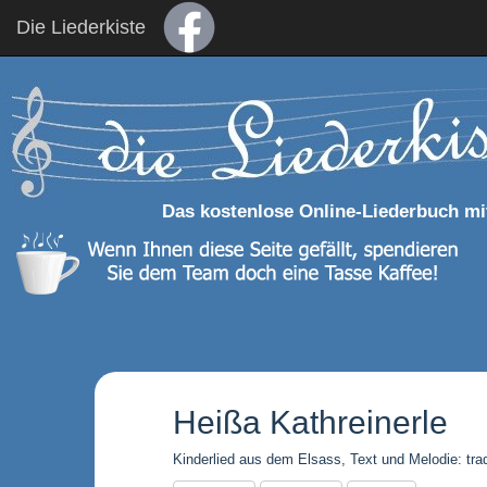
Die Liederkiste
Das kostenlose Online-Liederbuch mi
Heißa Kathreinerle
Kinderlied aus dem Elsass, Text und Melodie: tradi