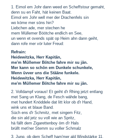
1. Eimol em Johr dann weed en Scheffstour gemaht,
denn su en Faht, hät keinen Baat.
Eimol em Johr well mer der Drachenfels sin
wo köme mer söns hin?
Liebchen ade, mer stechen he
mem Müllemer Böötche endlich en See,
un wenn et ovends spät op Heim ahn dann geiht,
dann rofe mer vör luter Freud:
Refrain:
Heidewitzka, Herr Kapitän,
me'm Müllemer Bötche fahre mir su jän.
Mer kann so schön em Dunkele schunkele,
Wenn üvver uns die Stääne funkele.
Heidewitzka, Herr Kapitän,
me'm Müllemer Bötche fahre mir su jän.
2. Volldampf voraus! Et geiht d'r Rhing jetzt entlang
met Sang un Klang, de Fesch wähde bang,
met hundert Knöddele dat litt klor ob d'r Hand,
wink uns et blaue Band.
Süch ens d'r Schmitz, met singem Fitz,
die sin ald jetz su voll wie an Spritz,
hä fällt dem Zigarettenboy öm d'r Hals
brüllt met'ner Stemm su voller Schmalz
3. Jung, ob dem Scheff ham'mer ald Windstärke 11,