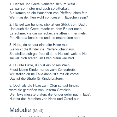
1. Hänsel und Gretel verliefen sich im Wald.
Es war so finster und auch so bitterkalt.
Sie kamen an ein Häuschen von Pfefferkuchen fein.
Wer mag der Herr wohl von diesem Häuschen sein?
2. Hänsel war hungrig, stibitzt ein Stück vom Dach.
Und auch die Gretel macht es dem Bruder nach.
Es schmeckte gar so lecker, sie aßen immer mehr.
Plötzlich da knackt es und sie erschraken sehr.
3. Huhu, da schaut eine alte Hexe raus.
Sie lockt die Kinder ins Pfefferkuchenhaus.
Sie stellte sich gar freundlich, o Hänsel, welche Not,
sie will dich braten, im Ofen braun wie Brot.
4. Du alte Hexe, du bist ein böses Weib.
Frisst kleine Kinder nur so zum Zeitvertreib.
Wir stellen dir ne Falle dann ist's mit dir vorbei.
Das ist die Strafe für Kinderbraterei.
5. Doch als die Hexe zum Ofen schaut hinein,
ward sie gestoßen von unserm Gretelein.
Die Hexe musste braten, die Kinder geh'n nach Haus'.
Nun ist das Märchen von Hans und Gretel aus.
Melodie
(Mp3)