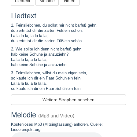
Liedtext
Melodie
Noten
Liedtext
1. Feinsliebchen, du sollst mir nicht barfuß gehn,
du zertrittst dir die zarten Füßlein schön.
La la la la, la la la la,
du zertrittst dir die zarten Füßlein schön.
2. Wie sollte ich denn nicht barfuß gehn,
hab keine Schuhe ja anzuziehn?
La la la la, a la la la,
hab keine Schuhe ja anzuziehn.
3. Feinsliebchen, willst du mein eigen sein,
so kaufe ich dir ein Paar Schühlein fein!
La la la la, a la la la,
so kaufe ich dir ein Paar Schühlein fein!
Weitere Strophen ansehen
Melodie
(Mp3 und Video)
Kostenloses Mp3 (Mitsingfassung) anhören, Quelle:
Liederprojekt.org