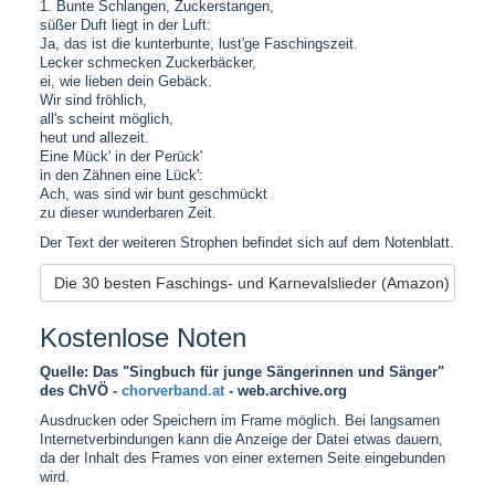
1. Bunte Schlangen, Zuckerstangen,
süßer Duft liegt in der Luft:
Ja, das ist die kunterbunte, lust'ge Faschingszeit.
Lecker schmecken Zuckerbäcker,
ei, wie lieben dein Gebäck.
Wir sind fröhlich,
all's scheint möglich,
heut und allezeit.
Eine Mück' in der Perück'
in den Zähnen eine Lück':
Ach, was sind wir bunt geschmückt
zu dieser wunderbaren Zeit.
Der Text der weiteren Strophen befindet sich auf dem Notenblatt.
Die 30 besten Faschings- und Karnevalslieder (Amazon)
Kostenlose Noten
Quelle: Das "Singbuch für junge Sängerinnen und Sänger"
des ChVÖ -
chorverband.at
- web.archive.org
Ausdrucken oder Speichern im Frame möglich. Bei langsamen
Internetverbindungen kann die Anzeige der Datei etwas dauern,
da der Inhalt des Frames von einer externen Seite eingebunden
wird.