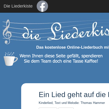
Die Liederkiste
Das kostenlose Online-Liederbuch mi
Ein Lied geht auf die
Kinderlied, Text und Melodie: Thomas Hammer